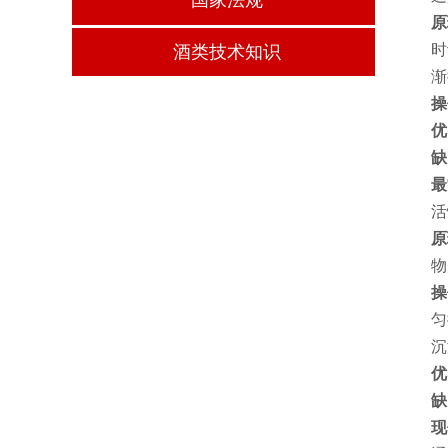
原
时
酒类技术知识
渐
操
优
缺
最
活
原
物
操
匀
沉
优
缺
现