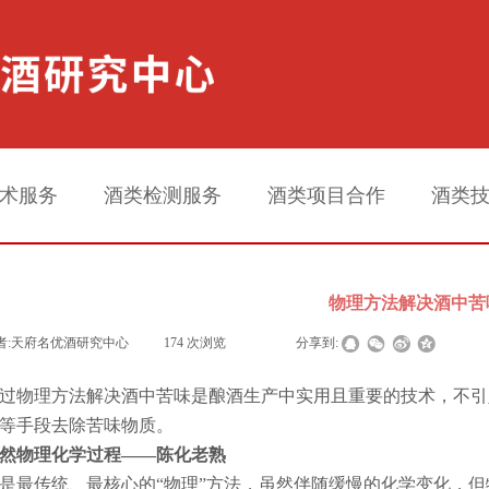
术服务
酒类检测服务
酒类项目合作
酒类
物理方法解决酒中苦
者:
天府名优酒研究中心
|
174
次浏览
|
|
分享到:
过物理方法解决酒中苦味是酿酒生产中实用且重要的技术，不引
等手段去除苦味物质。
然物理化学过程——陈化老熟
是最传统、最核心的“物理”方法，虽然伴随缓慢的化学变化，