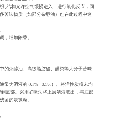
微孔结构允许空气缓慢进入，进行氧化反应，同
多苦味物质（如部分杂醇油）也在此过程中逐
。
调，增加陈香。
中的杂醇油、高级脂肪酸、醛类等大分子苦味
酒液的 0.1% - 0.5%）。将活性炭粉末均
沉淀到底部。采用虹吸法将上层清液取出，与底部
残留的炭微粒。
间。