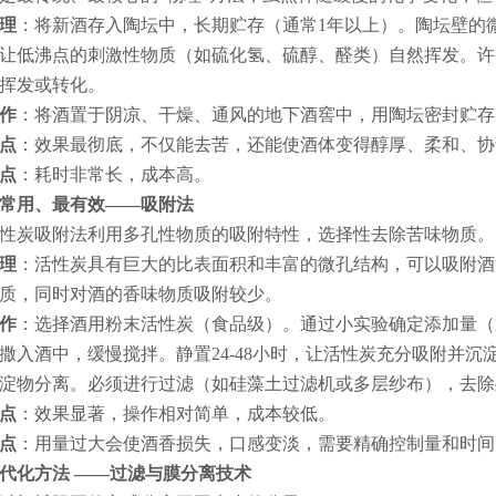
理
：将新酒存入陶坛中，长期贮存（通常1年以上）。陶坛壁的
让低沸点的刺激性物质（如硫化氢、硫醇、醛类）自然挥发。许
挥发或转化。
作
：将酒置于阴凉、干燥、通风的地下酒窖中，用陶坛密封贮存
点
：效果最彻底，不仅能去苦，还能使酒体变得醇厚、柔和、协
点
：耗时非常长，成本高。
常用、最有效——吸附法
性炭吸附法利用多孔性物质的吸附特性，选择性去除苦味物质。
理
：活性炭具有巨大的比表面积和丰富的微孔结构，可以吸附酒
质，同时对酒的香味物质吸附较少。
作
：选择酒用粉末活性炭（食品级）。通过小实验确定添加量（通常为
撒入酒中，缓慢搅拌。静置24-48小时，让活性炭充分吸附并
淀物分离。必须进行过滤（如硅藻土过滤机或多层纱布），去除
点
：效果显著，操作相对简单，成本较低。
点
：用量过大会使酒香损失，口感变淡，需要精确控制量和时
代化方法 ——过滤与膜分离技术