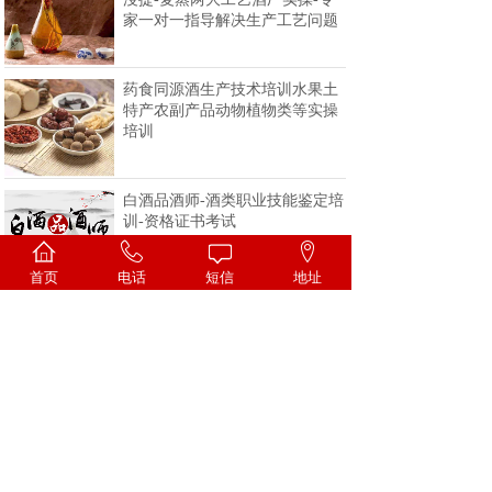
家一对一指导解决生产工艺问题
药食同源酒生产技术培训水果土
特产农副产品动物植物类等实操
培训
白酒品酒师-酒类职业技能鉴定培
训-资格证书考试
首页
电话
短信
地址
<
1
2
3
4
>
一家专注酒类技术的科研机构