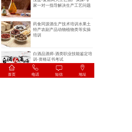
家一对一指导解决生产工艺问题
药食同源酒生产技术培训水果土
特产农副产品动物植物类等实操
培训
白酒品酒师-酒类职业技能鉴定培
训-资格证书考试
首页
电话
短信
地址
<
1
2
3
4
>
一家专注酒类技术的科研机构