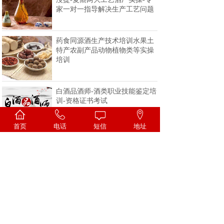
家一对一指导解决生产工艺问题
药食同源酒生产技术培训水果土
特产农副产品动物植物类等实操
培训
白酒品酒师-酒类职业技能鉴定培
训-资格证书考试
首页
电话
短信
地址
<
1
2
3
4
>
一家专注酒类技术的科研机构