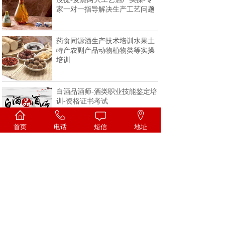
家一对一指导解决生产工艺问题
药食同源酒生产技术培训水果土
特产农副产品动物植物类等实操
培训
白酒品酒师-酒类职业技能鉴定培
训-资格证书考试
首页
电话
短信
地址
<
1
2
3
4
>
一家专注酒类技术的科研机构