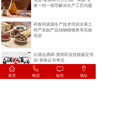
家一对一指导解决生产工艺问题
药食同源酒生产技术培训水果土
特产农副产品动物植物类等实操
培训
白酒品酒师-酒类职业技能鉴定培
训-资格证书考试
首页
电话
短信
地址
<
1
2
3
4
>
一家专注酒类技术的科研机构