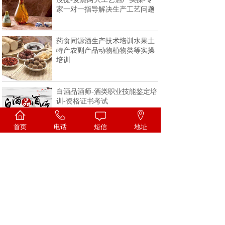
家一对一指导解决生产工艺问题
药食同源酒生产技术培训水果土
特产农副产品动物植物类等实操
培训
白酒品酒师-酒类职业技能鉴定培
训-资格证书考试
首页
电话
短信
地址
<
1
2
3
4
>
一家专注酒类技术的科研机构