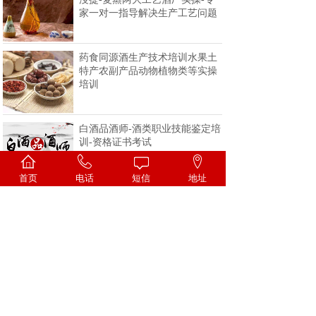
家一对一指导解决生产工艺问题
药食同源酒生产技术培训水果土
特产农副产品动物植物类等实操
培训
白酒品酒师-酒类职业技能鉴定培
训-资格证书考试
首页
电话
短信
地址
<
1
2
3
4
>
一家专注酒类技术的科研机构