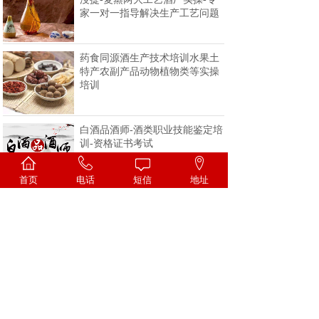
家一对一指导解决生产工艺问题
药食同源酒生产技术培训水果土
特产农副产品动物植物类等实操
培训
白酒品酒师-酒类职业技能鉴定培
训-资格证书考试
首页
电话
短信
地址
<
1
2
3
4
>
一家专注酒类技术的科研机构