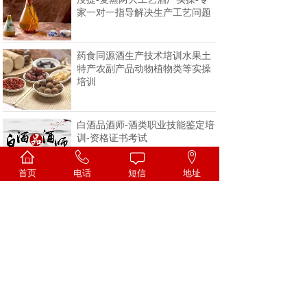
家一对一指导解决生产工艺问题
药食同源酒生产技术培训水果土
特产农副产品动物植物类等实操
培训
白酒品酒师-酒类职业技能鉴定培
训-资格证书考试
首页
电话
短信
地址
<
1
2
3
4
>
一家专注酒类技术的科研机构