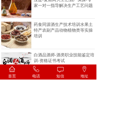
家一对一指导解决生产工艺问题
药食同源酒生产技术培训水果土
特产农副产品动物植物类等实操
培训
白酒品酒师-酒类职业技能鉴定培
训-资格证书考试
首页
电话
短信
地址
<
1
2
3
4
>
一家专注酒类技术的科研机构