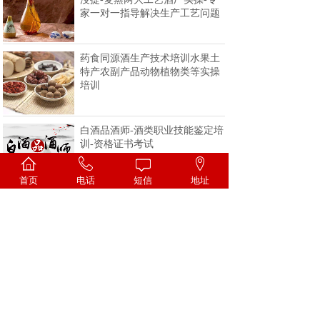
家一对一指导解决生产工艺问题
药食同源酒生产技术培训水果土
特产农副产品动物植物类等实操
培训
白酒品酒师-酒类职业技能鉴定培
训-资格证书考试
首页
电话
短信
地址
<
1
2
3
4
>
一家专注酒类技术的科研机构