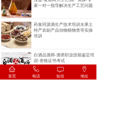
家一对一指导解决生产工艺问题
药食同源酒生产技术培训水果土
特产农副产品动物植物类等实操
培训
白酒品酒师-酒类职业技能鉴定培
训-资格证书考试
首页
电话
短信
地址
<
1
2
3
4
>
一家专注酒类技术的科研机构