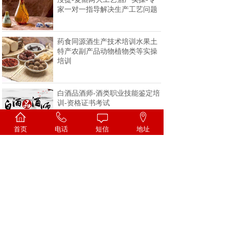
家一对一指导解决生产工艺问题
药食同源酒生产技术培训水果土
特产农副产品动物植物类等实操
培训
白酒品酒师-酒类职业技能鉴定培
训-资格证书考试
首页
电话
短信
地址
<
1
2
3
4
>
一家专注酒类技术的科研机构