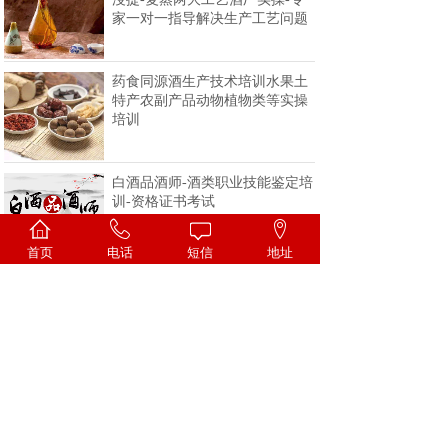
家一对一指导解决生产工艺问题
药食同源酒生产技术培训水果土
特产农副产品动物植物类等实操
培训
白酒品酒师-酒类职业技能鉴定培
训-资格证书考试
首页
电话
短信
地址
<
1
2
3
4
>
一家专注酒类技术的科研机构