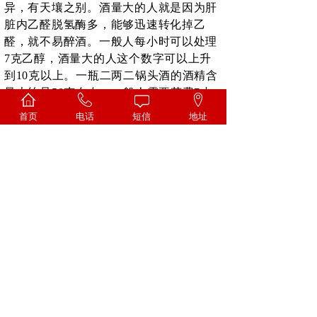
异，有天壤之别。酒量大的人就是因为肝
脏内
乙醛脱氢酶
多，能够迅速转化掉乙
醛，就不易醉酒。一般人每小时可以处理
7克乙醇，酒量大的人这个数字可以上升
到10克以上。一瓶二两二锅头酒的酒精含
量大约是50克左右，一般人需要花费7小
时才能处理完
。也就是说，在这7小时
首页
电话
短信
地址
中，饮酒者体内的所有器官都要处在乙醛
的包围中。大量乙醛在体内蓄积就会造成
乙醛中毒，表现为各种醉酒的症状。由于
白酒调制时配方设计不合理导致酒体本身
醛类物质过高或者所含其他物质抑制了乙
醛脱氢酶的转化作用。
上一篇：
无
下一篇：
高粱酒酿酒工艺:高粱......