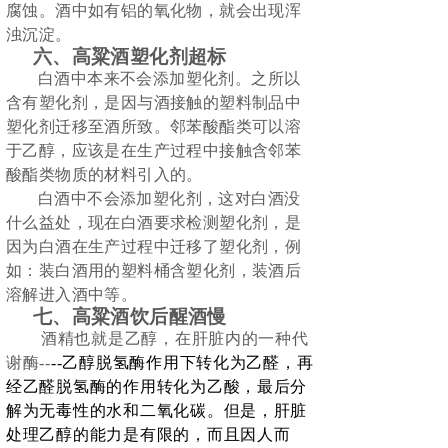
腐蚀。酒中如有铝的氧化物，就会出现浑
浊沉淀。
六、
高粱酒
塑化剂超标
白酒中本来不会添加塑化剂。之所以
含有塑化剂，是因与酒接触的塑料制品中
塑化剂迁移至酒所致。邻苯酸酯类可以溶
于乙醇，应该是在生产过程中接触含邻苯
酸酯类物质的材料引入的。
白酒中不会添加塑化剂，这对白酒没
什么益处，现在白酒要求检测塑化剂，是
因为白酒在生产过程中迁移了塑化剂，例
如：装白酒用的塑料桶含塑化剂，装酒后
溶解进入酒中等。
七、
高粱酒
饮后醒酒慢
酒精也就是乙醇，在肝脏内的一种代
谢酶
--
--
乙醇脱氢酶
作用下转化为乙醛，再
经
乙醛脱氢酶
的作用转化为乙酸，最后分
解为无毒性的水和二氧化碳。但是，肝脏
处理乙醇的能力是有限的，而且因人而