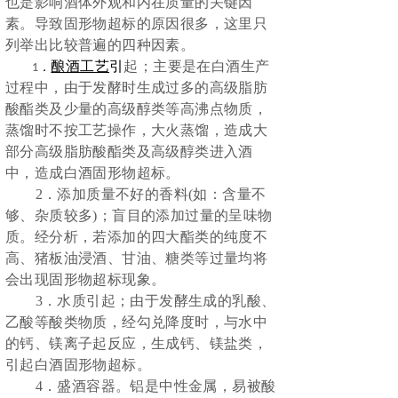
也是影响酒体外观和内在质量的关键因
素。导致固形物超标的原因很多，这里只
列举出比较普遍的四种因素。
酿酒工艺
引
起；主要是在白酒生产
1
．
过程中，由于发酵时生成过多的高级脂肪
酸酯类及少量的高级醇类等高沸点物质，
蒸馏时不按工艺操作，大火蒸馏，造成大
部分高级脂肪酸酯类及高级醇类进入酒
中，造成白酒固形物超标。
2．
添加质量不好的香料
(如：含量不
够、杂质较多)；盲目的添加过量的呈味物
质。经分析，若添加的四大酯类的纯度不
高、猪板油浸酒、甘油、糖类等过量均将
会出现固形物超标现象。
3．
水质引起；由于发酵生成的乳酸、
乙酸等酸类物质，经勾兑降度时，与水中
的钙、镁离子起反应，生成钙、镁盐类，
引起白酒固形物超标。
4．
盛酒容器。铝是中性金属，易被酸