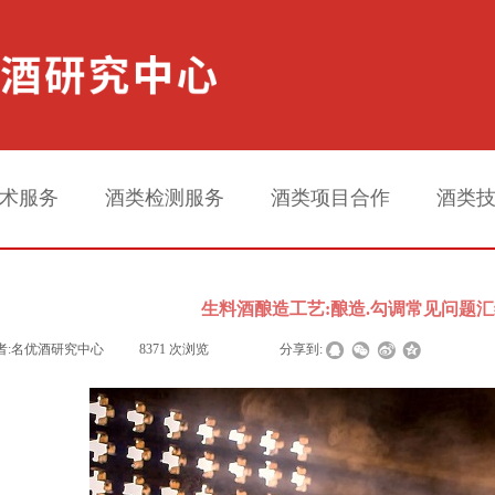
术服务
酒类检测服务
酒类项目合作
酒类
生料酒酿造工艺:酿造.勾调常见问题汇
者:
名优酒研究中心
|
8371
次浏览
|
|
分享到: