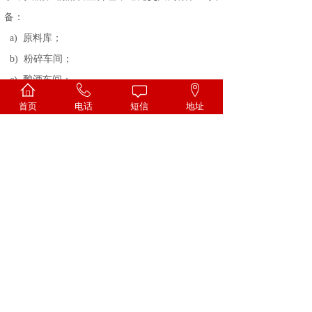
备：
a) 原料库；
b) 粉碎车间；
c) 酿酒车间；
d) 酒库；
首页
电话
短信
地址
e) 包装车间（原酒除外）；
f) 成品库（原酒除外）。
« 上一页
1
2
3
4
5
…
8
下一页 »
查看全文 »
上一篇：
白酒生产许可证审查细......
下一篇：
陶瓷酒瓶行业标准(Q......