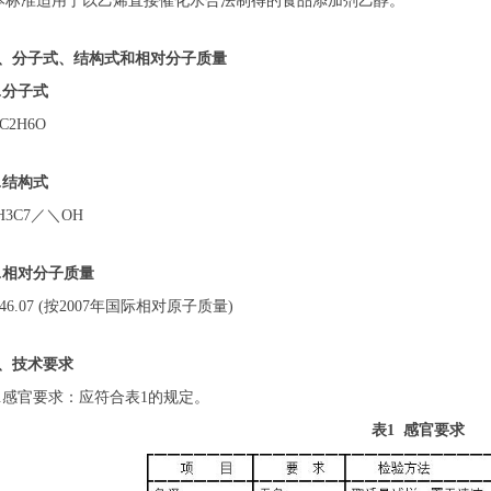
标准适用于以乙烯直接催化水合法制得的食品添加剂乙醇。
、分子式、结构式和相对分子质量
1.分子式
C
2
H
6
O
.结构式
H
3
C7／＼OH
3.相对分子质量
6.07 (按2007年国际相对原子质量)
、技术要求
.感官要求：应符合表1的规定。
表
1 感官要求