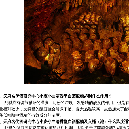
9、
天府名优酒研究中心小麦小曲清香型白酒配糟起到什么作用？
配糟具有调节糟醅的温度、淀粉的浓度、发酵糟的酸度的作用。但是
量相对较少，发酵糟的酸度就会略微不足。夏天品温较高，虽然加大了配
降低糟醅中酒精等有效成分的浓度。
0、
天府名优酒研究中心小麦小曲清香型白酒配糟及入桶（池）什么温度适
配糟的温度应与培菌糖化糟醅相对协调，即以低于培菌糖化糟
3-4度