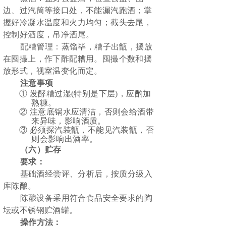
边、过汽筒等接口处，不能漏汽跑酒；掌
握好冷凝水温度和火力均匀；截头去尾，
控制好酒度，吊净酒尾。
配糟管理：蒸馏毕，糟子出甑，摆放
在囤撮上，作下酢配糟用。囤撮个数和摆
放形式，视室温变化而定。
注意事项
①
发酵糟过湿
(特别是下层)，应酌加
熟糠。
②
注意底锅水应清洁，否则会给酒带
来异味，影响酒质。
③
必须探汽装甑，不能见汽装甑，否
则会影响出酒率。
（六）贮存
要求：
基础酒经尝评、分析后，按质分级入
库陈酿。
陈酿设备采用符合食品安全要求的陶
坛或不锈钢贮酒罐。
操作方法：