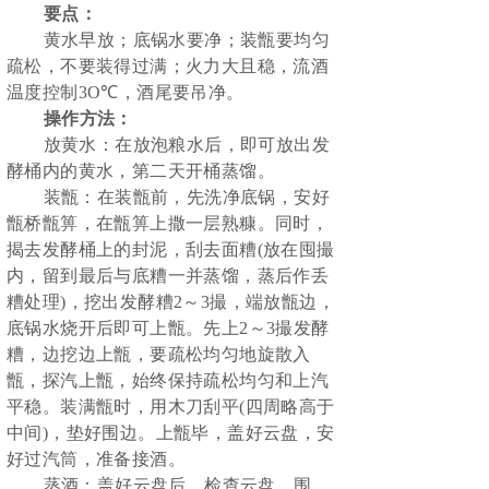
要点：
黄水早放；底锅水要净；装甑要均匀
疏松，不要装得过满；火力大且稳，流酒
温度控制
3O℃，酒尾要吊净。
操作方法：
放黄水：在放泡粮水后，即可放出发
酵桶内的黄水，第二天开桶蒸馏。
装甑：在装甑前，先洗净底锅，安好
甑桥甑箅，在甑箅上撒一层熟糠。同时，
揭去发酵桶上的封泥，刮去面糟
(放在囤撮
内，留到最后与底糟一并蒸馏，蒸后作丢
糟处理)，挖出发酵糟2～3撮，端放甑边，
底锅水烧开后即可上甑。先上2～3撮发酵
糟，边挖边上甑，要疏松均匀地旋散入
甑，探汽上甑，始终保持疏松均匀和上汽
平稳。装满甑时，用木刀刮平(四周略高于
中间)，垫好围边。上甑毕，盖好云盘，安
好过汽筒，准备接酒。
蒸酒：盖好云盘后，检查云盘、围