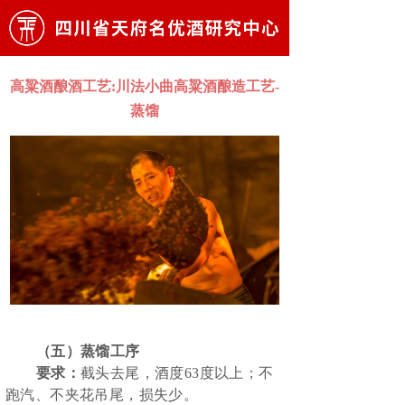
高粱酒酿酒工艺:川法小曲高粱酒酿造工艺-
蒸馏
（五）蒸馏工序
要求：
截头去尾，酒度
63度以上；不
跑汽、不夹花吊尾，损失少。