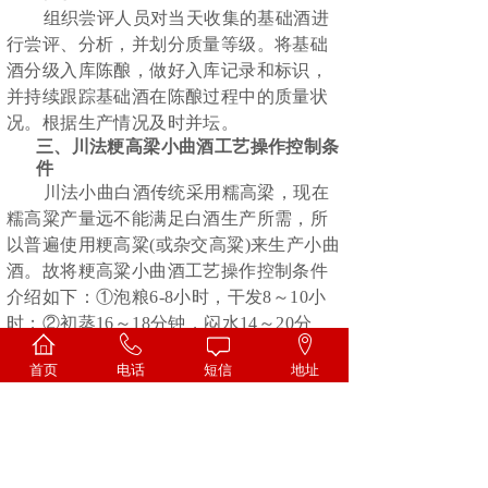
组织尝评人员对当天收集的基础酒进
行尝评、分析，并划分质量等级。将基础
酒分级入库陈酿，做好入库记录和标识，
并持续跟踪基础酒在陈酿过程中的质量状
况。根据生产情况及时并坛。
三、川法粳高梁小曲酒工艺操作控制条
件
川法小曲白酒传统采用糯高梁，现在
糯高粱产量远不能满足白酒生产所需，所
以普遍使用粳高粱
(或杂交高粱)来生产小曲
酒。故将粳高粱小曲酒工艺操作控制条件
介绍如下：①泡粮6-8小时，干发8～10小
时；②初蒸16～18分钟，闷水14～20分
钟，复蒸80～90分钟；出甑时100公斤干粮
首页
电话
短信
地址
增重至220 公斤左右，化验水分60％～
61％，收箱水分57％～58％；③ 用曲量
0.6％，培菌期25.5～26.5小时，35.8～36℃
出箱，化验原糖4％～4.5％；④配糟3倍左
右，混合前培菌糟，配糟温差4～5℃，团