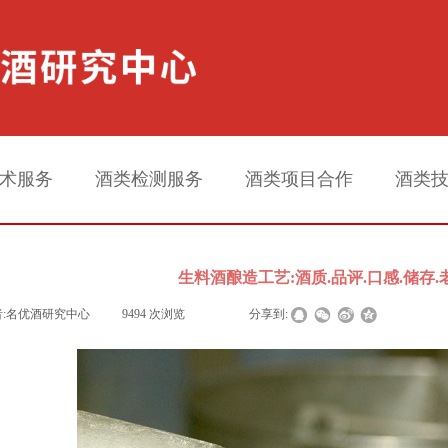
术服务
酒类检测服务
酒类项目合作
酒类
生料酒酿造工艺:酒质.品评.口感.储存.
:
名优酒研究中心
|
9494
次浏览
|
|
分享到: