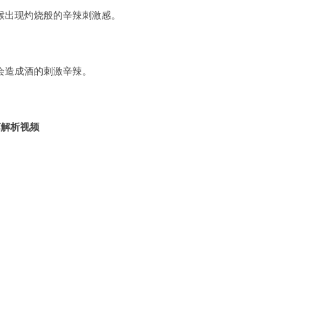
喉出现灼烧般的辛辣刺激感。
会造成酒的刺激辛辣。
艺解析视频