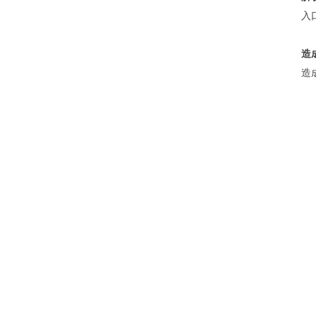
白酒品评培训
入
分析检测化验培训
造
造
配制酒生产培训