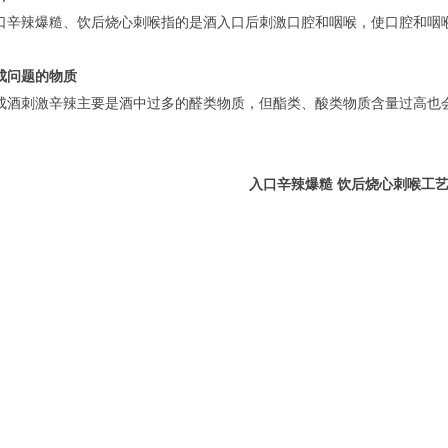
口辛辣爆糙、饮后烧心刺喉指的是酒入口后刺激口腔和咽喉，使口腔和咽
成问题的物质
成酒刺激辛辣主要是酒中过多的醛类物质，但酯类、酸类物质含量过高也
入口辛辣爆糙 饮后烧心刺喉工