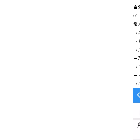
塑化剂检测
白
01
酒糟常规检测
常
→
酒曲常规检测
→
→
白酒生产用水检测
→
→
→
→