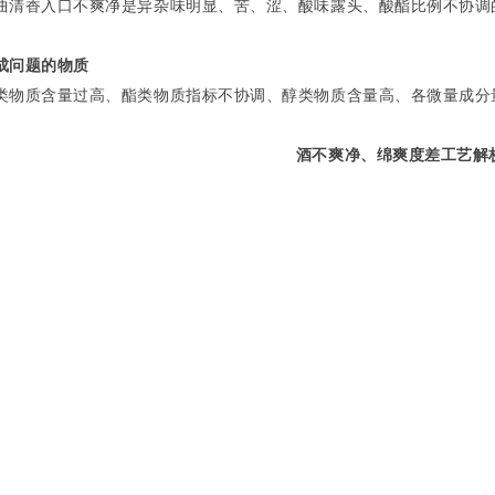
曲清香入口不爽净是异杂味明显、苦、涩、酸味露头、酸酯比例不协调
成问题的物质
类物质含量过高、酯类物质指标不协调、醇类物质含量高、各微量成分
酒不爽净、绵爽度差工艺解