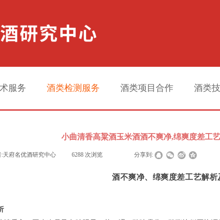
术服务
酒类检测服务
酒类项目合作
酒类
小曲清香高粱酒玉米酒酒不爽净,绵爽度差工艺
:
天府名优酒研究中心
|
6288
次浏览
|
|
分享到:
酒不爽净、
绵爽度差工艺解析
析