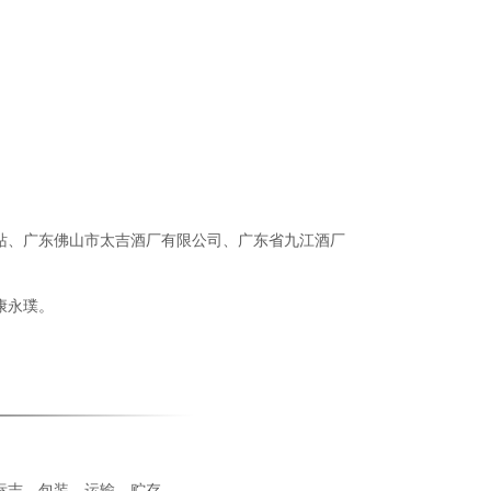
。
站、广东佛山市太吉酒厂有限公司、广东省九江酒厂
康永璞。
标志、包装、运输、贮存。