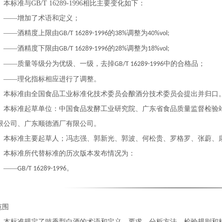
本标准与
GB/T 16289-1996
相比主要变化如下：
——增加了术语和定义；
——酒精度上限由
的
调整为
GB/T 16289-1996
38%
40%vol;
——酒精度下限由
的
调整为
GB/T 16289-1996
28%
18%vol;
——质量等级分为优级、一级，去掉
中的合格品；
GB/T 16289-1996
——理化指标相应进行了调整。
本标准由全国食品工业标准化技术委员会酿酒分技术委员会提出并归口
本标准起草单位：中国食品发酵工业研究院、广东省食品质量监督检验
限公司、广东顺德酒厂有限公司。
本标准主要起草人；冯志强、郭新光、郭波、何松贵、罗格罗、张蔚、
本标准所代替标准的历次版本发布情况为：
——
。
GB/T 16289-1996
范围
本标准规定了豉香型白酒的术语和定义、要求、分析方法、检验规则和