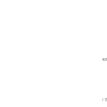
塑化剂检测
酒糟常规检测
酒曲常规检测
白酒生产用水检测
有
1 