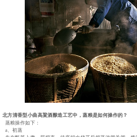
、
北方清香型小曲高粱酒酿造工艺中，蒸粮是如何操作的？
蒸粮操作如下：
a、初蒸