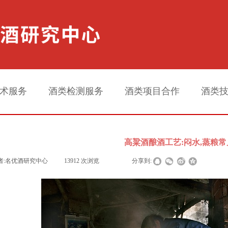
术服务
酒类检测服务
酒类项目合作
酒类
高粱酒酿酒工艺:闷水,蒸粮常
者:
名优酒研究中心
|
13912
次浏览
|
|
分享到: