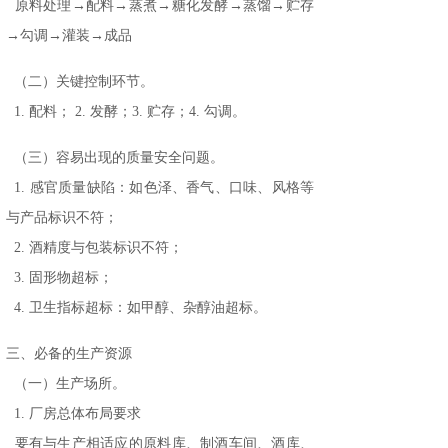
原料处理→配料→蒸煮→糖化发酵→蒸馏→贮存
→勾调→灌装→成品
（二）关键控制环节。
1. 配料； 2. 发酵；3. 贮存；4. 勾调。
（三）容易出现的质量安全问题。
1. 感官质量缺陷：如色泽、香气、口味、风格等
与产品标识不符；
2. 酒精度与包装标识不符；
3. 固形物超标；
4. 卫生指标超标：如甲醇、杂醇油超标。
三、必备的生产资源
（一）生产场所。
1. 厂房总体布局要求
要有与生产相适应的原料库、制酒车间、酒库、