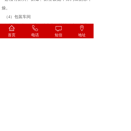
燥。
（4）包装车间
包装车间必须远离锅炉房和原材料粉碎、制曲、
贮曲等粉尘较多的场所，应能防尘、防虫、防蚊
首页
电话
短信
地址
蝇、防鼠、防火、防爆。灌酒间应与洗瓶间、外包
装间分开。
« 上一页
1
2
3
4
下一页 »
查看全文 »
上一篇：
总局关于印发食品生产......
下一篇：
《成都市白酒企业生产......
一家专注酒类技术的科研机构